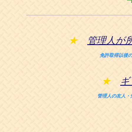
★
管理人が
免許取得以後
★
ギ
管理人の友人・