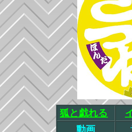
狐と戯れる
動画